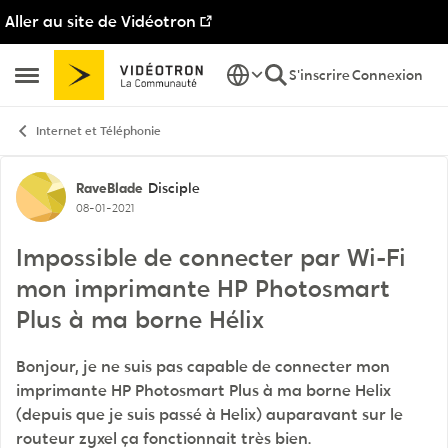
Aller au site de Vidéotron
Passer au contenu
S'inscrire
Connexion
Ouvrir Menu Latéral
Internet et Téléphonie
Discussion de forum
RaveBlade
Disciple
08-01-2021
Impossible de connecter par Wi-Fi
mon imprimante HP Photosmart
Plus à ma borne Hélix
Bonjour, je ne suis pas capable de connecter mon
imprimante HP Photosmart Plus à ma borne Helix
(depuis que je suis passé à Helix) auparavant sur le
routeur zyxel ça fonctionnait très bien.