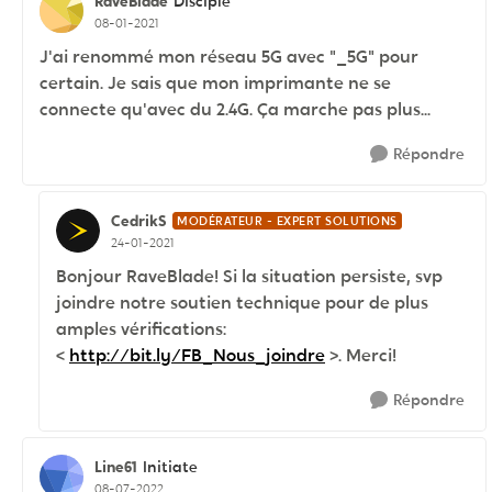
RaveBlade
Disciple
08-01-2021
J'ai renommé mon réseau 5G avec "_5G" pour
certain. Je sais que mon imprimante ne se
connecte qu'avec du 2.4G. Ça marche pas plus...
Répondre
CedrikS
MODÉRATEUR - EXPERT SOLUTIONS
24-01-2021
Bonjour RaveBlade! Si la situation persiste, svp
joindre notre soutien technique pour de plus
amples vérifications:
<
http://bit.ly/FB_Nous_joindre
>. Merci!
Répondre
Line61
Initiate
08-07-2022