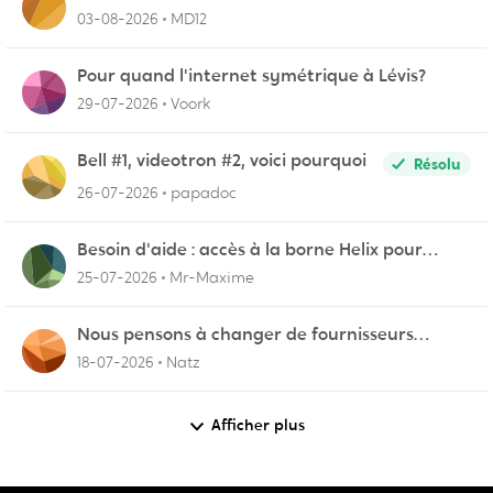
03-08-2026
MD12
Pour quand l'internet symétrique à Lévis?
29-07-2026
Voork
Bell #1, videotron #2, voici pourquoi
Résolu
26-07-2026
papadoc
Besoin d'aide : accès à la borne Helix pour
vérifier l'UPnP NAT Black Ops 2
25-07-2026
Mr-Maxime
Nous pensons à changer de fournisseurs…
18-07-2026
Natz
Afficher plus