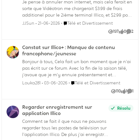
Je pense à annuler mon internet, mais cela ferait en
sorte que Vidéotron me chargerait $3.99 de frais
additionel pour le 2ième terminal Illico, et $2.99 pour
le 3ième terminal Illico additionel. Ces frais n'existent
Endroit Télé et Divertissement
JJSun
21-06-2026
Télé et Divertissement
pas lorsqu'il y a 2 services (internet + TV).
197
0
2
Vues
like
Comme
Conniassez-vous une autre façon de faire? Je n'ai
aucun intérêt pour Hélix, tous les 3 receveurs Illico
Constat sur Illico+ : Manque de contenu
sont à moi et je ne veux pas changer d'équipement.
francophone/jeunesse
Merci.
Bonjour à tous, Cela fait un bon moment que je n'ai
pas écrit sur ce forum. Avec la fin de la saison télé,
j'avoue que je m'y ennuie présentement et
j'aimerais lancer une discussion constructive, tout en
Endroit Télé et Divertissement
Louka281
03-06-2026
Télé et Divertissement
espérant attirer l'attention d'un responsable de
110
1
1
Vues
like
Comm
Vidéotron. Si un modérateur ou un agent officiel de
la compagnie passe par ici, j'apprécierais
Regarder enregistrement sur
grandement qu'une personne en charge puisse me
Résolu
application Illico
contacter directement par téléphone pour en
discuter de vive voix. En faisant le tour des
Comment se fait il que nous ne pouvons
plateformes ces jours-ci, mon constat est plutôt
regarder tous les postes de telévision sur
décevant concernant l'offre francophone,
l'application Illico. De plus j'ai enregistrer