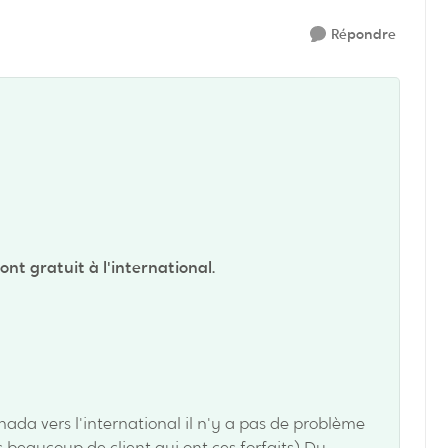
Répondre
ont gratuit à l'international.
nada vers l'international il n'y a pas de problème
s beaucoup de client qui ont ces forfaits) Du