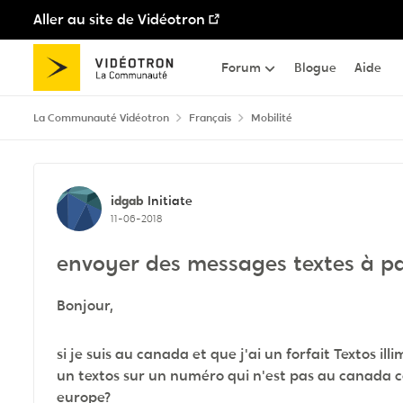
Aller au site de Vidéotron
Passer au contenu
Forum
Blogue
Aide
La Communauté Vidéotron
Français
Mobilité
Discussion de forum
idgab
Initiate
11-06-2018
envoyer des messages textes à pa
Bonjour,
si je suis au canada et que j'ai un forfait Textos illi
un textos sur un numéro qui n'est pas au canada
europe?