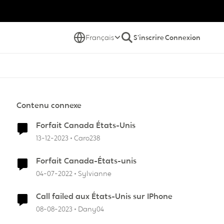
Français
S'inscrire
Connexion
Contenu connexe
Forfait Canada États-Unis
13-12-2023
Caro238
Forfait Canada-États-unis
04-07-2022
Sylvianne
Call failed aux États-Unis sur IPhone
08-08-2023
Dany04