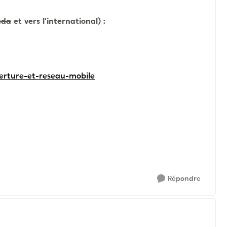
ada
et vers l'international) :
verture-et-reseau-mobile
Répondre