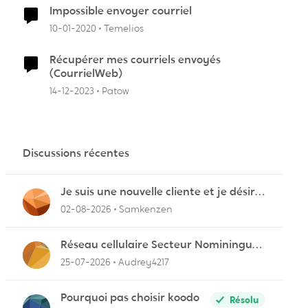
Impossible envoyer courriel
10-01-2020
Temelios
Récupérer mes courriels envoyés
(CourrielWeb)
14-12-2023
Patow
Discussions récentes
Je suis une nouvelle cliente et je désire
connecter mon appareil sur videotron
02-08-2026
Samkenzen
Réseau cellulaire Secteur Nominingue
dans les Hautes-Laurentides instable
25-07-2026
Audrey4217
Pourquoi pas choisir koodo
Résolu