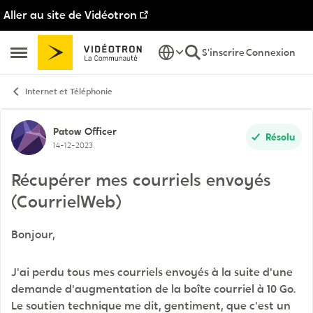
Aller au site de Vidéotron
Passer au contenu
S'inscrire
Connexion
Ouvrir Menu Latéral
Internet et Téléphonie
Discussion de forum
Patow
Officer
Résolu
14-12-2023
Récupérer mes courriels envoyés
(CourrielWeb)
Bonjour,
J'ai perdu tous mes courriels envoyés à la suite d'une
demande d'augmentation de la boîte courriel à 10 Go.
Le soutien technique me dit, gentiment, que c'est un