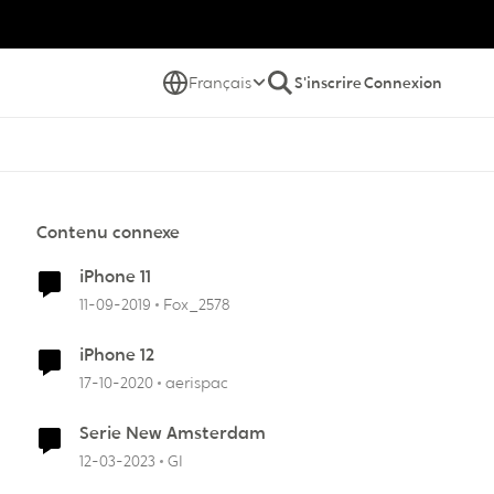
Français
S'inscrire
Connexion
Contenu connexe
iPhone 11
11-09-2019
Fox_2578
iPhone 12
17-10-2020
aerispac
Serie New Amsterdam
12-03-2023
GI