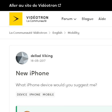
Aller au site de Vidéotron
Passer au contenu
Forum
Blogue
Aide
La Communauté Vidéotron
English
Mobility
Discussion de forum
dellad
Viking
16-05-2017
New iPhone
What iPhone device would you suggest me?
DEVICE
IPHONE
MOBILE