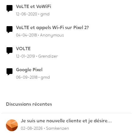
VoLTE et VoWiFi
12-06-2020
gmd
VoLTE et appels Wi-Fi sur Pixel 2?
04-04-2018
Anonymous
VOLTE
12-01-2019
Grendizer
Google Pixel
06-09-2018
gmd
Discussions récentes
Je suis une nouvelle cliente et je désire
connecter mon appareil sur videotron
02-08-2026
Samkenzen