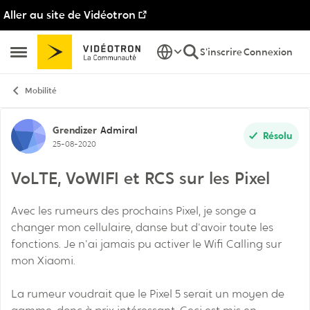
Aller au site de Vidéotron
Passer au contenu
S'inscrire
Connexion
Ouvrir Menu Latéral
Mobilité
Discussion de forum
Grendizer
Admiral
Résolu
25-08-2020
VoLTE, VoWIFI et RCS sur les Pixel
Avec les rumeurs des prochains Pixel, je songe a
changer mon cellulaire, danse but d'avoir toute les
fonctions. Je n'ai jamais pu activer le Wifi Calling sur
mon Xiaomi.
La rumeur voudrait que le Pixel 5 serait un moyen de