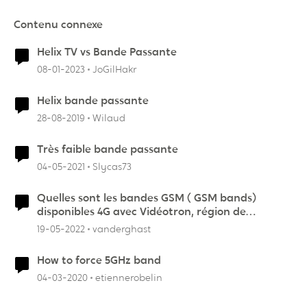
Contenu connexe
Helix TV vs Bande Passante
08-01-2023
JoGilHakr
Helix bande passante
28-08-2019
Wilaud
Très faible bande passante
04-05-2021
Slycas73
Quelles sont les bandes GSM ( GSM bands)
disponibles 4G avec Vidéotron, région de
Montréal?
19-05-2022
vanderghast
How to force 5GHz band
04-03-2020
etiennerobelin