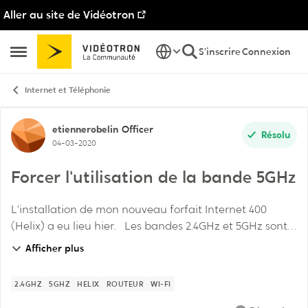
Aller au site de Vidéotron
Passer au contenu
S'inscrire
Connexion
Ouvrir Menu Latéral
Internet et Téléphonie
Discussion de forum
etiennerobelin
Officer
Résolu
04-03-2020
Forcer l'utilisation de la bande 5GHz
L’installation de mon nouveau forfait Internet 400
(Helix) a eu lieu hier. Les bandes 2.4GHz et 5GHz sont
tous les deux activées et portent le même nom (SSID)
Afficher plus
et mot de passe tel qu’est recomman...
2.4GHZ
5GHZ
HELIX
ROUTEUR
WI-FI