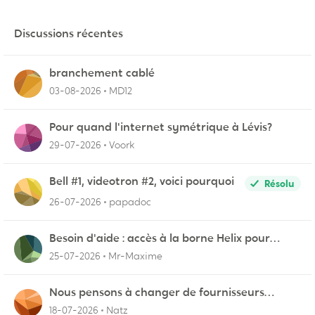
Discussions récentes
branchement cablé
03-08-2026
MD12
Pour quand l'internet symétrique à Lévis?
29-07-2026
Voork
Bell #1, videotron #2, voici pourquoi
Résolu
26-07-2026
papadoc
Besoin d'aide : accès à la borne Helix pour
vérifier l'UPnP NAT Black Ops 2
25-07-2026
Mr-Maxime
Nous pensons à changer de fournisseurs…
18-07-2026
Natz