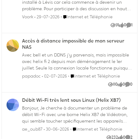
installé à Lévis car cela commence à devenir un
problème. Pour participer à des discussion en haute
résolution, streaming, ou bien utiliser un server pour
Endroit Internet et Téléphonie
Voork
29-07-2026
Internet et Téléphonie
gamer consomme toute la bande passante en
91
0
1
Vues
like
Comm
upload. Si cela n'est pas possible dans les 2
prochaine année je crois que je vais devoir changer
Accès à distance impossible de mon serveur
de ISP.
NAS
Avec bell et un DDNS j'y parvenais, mais impossible
avec helix fi 2 depuis mon déménagement le 1er
juillet. Seule la connexion locale fonctionne puisque
l'option mode pont n'est pas compatible avec le
Endroit Internet et Téléphonie
papadoc
02-07-2026
Internet et Téléphonie
module optique que l'installateur a installé. Le mode
80
0
0
Vues
like
Comme
pont plus un routeur en DDNS ça aurait fonctionné.
Débit Wi-Fi très lent sous Linux (Helix XB7)
Bonjour, Je cherche à documenter un problème de
débit Wi-Fi avec une borne Helix XB7 de Vidéotron,
qui semble toucher spécifiquement les appareils
sous Linux. Contexte : Borne : Helix XB7, technologie
Endroit Internet et Téléphonie
ae_oub87
30-06-2026
Internet et Téléphonie
Comcast/Xfinity Forfait Internet : 500/50 Mbit/s
232
0
2