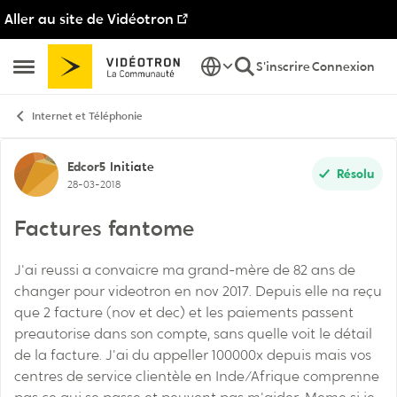
Aller au site de Vidéotron
Passer au contenu
S'inscrire
Connexion
Ouvrir Menu Latéral
Internet et Téléphonie
Discussion de forum
Edcor5
Initiate
Résolu
28-03-2018
Factures fantome
J'ai reussi a convaicre ma grand-mère de 82 ans de
changer pour videotron en nov 2017. Depuis elle na reçu
que 2 facture (nov et dec) et les paiements passent
preautorise dans son compte, sans quelle voit le détail
de la facture. J'ai du appeller 100000x depuis mais vos
centres de service clientèle en Inde/Afrique comprenne