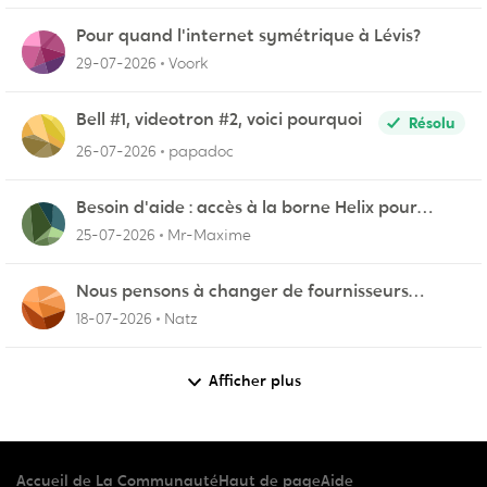
Pour quand l'internet symétrique à Lévis?
29-07-2026
Voork
Bell #1, videotron #2, voici pourquoi
Résolu
26-07-2026
papadoc
Besoin d'aide : accès à la borne Helix pour
vérifier l'UPnP NAT Black Ops 2
25-07-2026
Mr-Maxime
Nous pensons à changer de fournisseurs…
18-07-2026
Natz
Afficher plus
Accueil de La Communauté
Haut de page
Aide