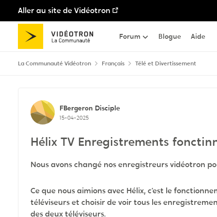
Aller au site de Vidéotron
Passer au contenu
Forum
Blogue
Aide
La Communauté Vidéotron
Français
Télé et Divertissement
Discussion de forum
FBergeron
Disciple
15-04-2025
Hélix TV Enregistrements fonctinn
Nous avons changé nos enregistreurs vidéotron pou
Ce que nous aimions avec Hélix, c’est le fonctionn
téléviseurs et choisir de voir tous les enregistre
des deux téléviseurs.