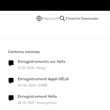
Français
S'inscrire
Connexion
Contenu connexe
Enregistrements sur Hélix
13-01-2026
Roxy1
Enregistrement Appli HÉLIX
30-04-2024
G1958
Enregistrement Hélix
26-10-2021
Anonymous