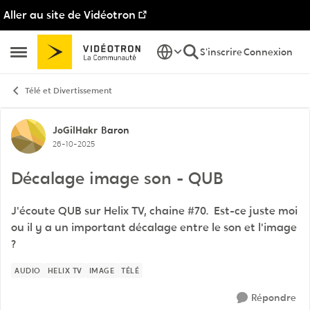
Aller au site de Vidéotron
Passer au contenu
S'inscrire
Connexion
Ouvrir Menu Latéral
Télé et Divertissement
Discussion de forum
JoGilHakr
Baron
26-10-2025
Décalage image son - QUB
J'écoute QUB sur Helix TV, chaine #70. Est-ce juste moi
ou il y a un important décalage entre le son et l'image
?
AUDIO
HELIX TV
IMAGE
TÉLÉ
Répondre