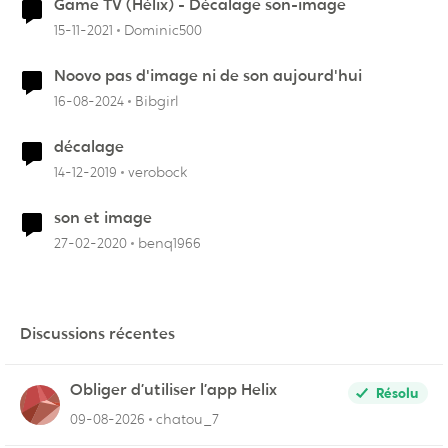
Game TV (Hélix) - Décalage son-image
15-11-2021
Dominic500
Noovo pas d'image ni de son aujourd'hui
16-08-2024
Bibgirl
décalage
14-12-2019
verobock
son et image
27-02-2020
benq1966
Discussions récentes
Obliger d’utiliser l’app Helix
Résolu
09-08-2026
chatou_7