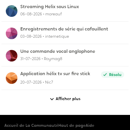
Streaming Helix sous Linux
06-08-2026
moreauf
Enregistrements de série qui cafouillent
03-08-2026
internetique
Une commande vocal anglophone
31-07-2026
Roymag8
Application hélix tv sur fire stick
Résolu
20-07-2026
Nic7
Afficher plus
Accueil de La Communauté
Haut de page
Aide