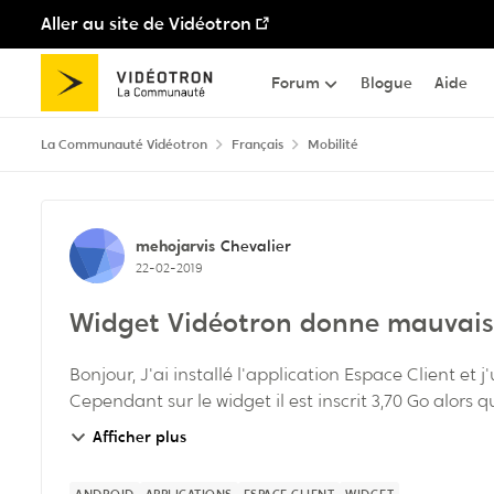
Aller au site de Vidéotron
Passer au contenu
Forum
Blogue
Aide
La Communauté Vidéotron
Français
Mobilité
Discussion de forum
mehojarvis
Chevalier
22-02-2019
Widget Vidéotron donne mauvais
Bonjour, J'ai installé l'application Espace Client et j'utilise le widget de consommation de données.
Cependant sur le widget il est inscrit 3,70 Go alors que 
Afficher plus