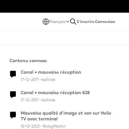
Français
S'inscrire
Connexion
Contenu connexe
Canal + mauvaise réception
17-12-2017
kalliste
Canal + mauvaise réception 628
17-12-2017
kalliste
Mauvaise qualité d'image et son sur Helix
TV avec terminal
10-12-2023
RickyMartin