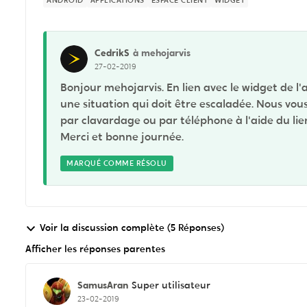
ANDROID
APPLICATIONS
ESPACE CLIENT
WIDGET
CedrikS
à mehojarvis
27-02-2019
Bonjour mehojarvis. En lien avec le widget de l'a
une situation qui doit être escaladée. Nous vo
par clavardage ou par téléphone à l'aide du lie
Merci et bonne journée.
MARQUÉ COMME RÉSOLU
Voir la discussion complète (5 Réponses)
Afficher les réponses parentes
SamusAran
Super utilisateur
23-02-2019