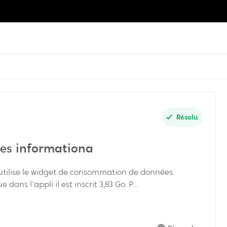
Résolu
es informationa
dans l'appli il est inscrit 3,83 Go. P...