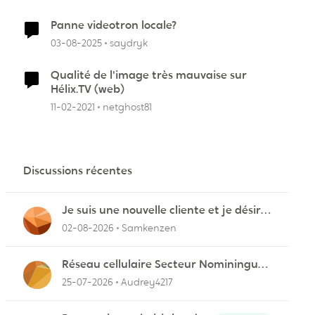
Panne videotron locale?
03-08-2025
saydryk
Qualité de l'image très mauvaise sur
Hélix.TV (web)
11-02-2021
netghost81
Discussions récentes
Je suis une nouvelle cliente et je désire
connecter mon appareil sur videotron
02-08-2026
Samkenzen
Réseau cellulaire Secteur Nominingue
dans les Hautes-Laurentides instable
25-07-2026
Audrey4217