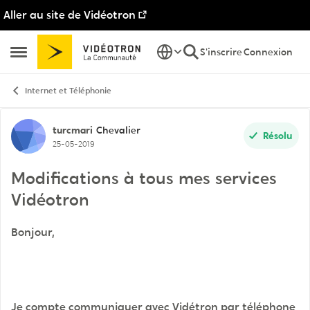
Aller au site de Vidéotron
Passer au contenu
S'inscrire
Connexion
Ouvrir Menu Latéral
Internet et Téléphonie
Discussion de forum
turcmari
Chevalier
Résolu
25-05-2019
Modifications à tous mes services
Vidéotron
Bonjour,
Je compte communiquer avec Vidétron par téléphone