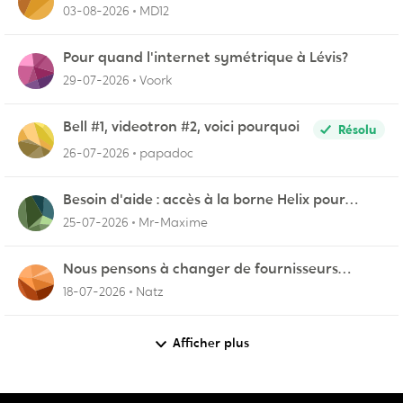
03-08-2026
MD12
Pour quand l'internet symétrique à Lévis?
29-07-2026
Voork
Bell #1, videotron #2, voici pourquoi
Résolu
26-07-2026
papadoc
Besoin d'aide : accès à la borne Helix pour
vérifier l'UPnP NAT Black Ops 2
25-07-2026
Mr-Maxime
Nous pensons à changer de fournisseurs…
18-07-2026
Natz
Afficher plus