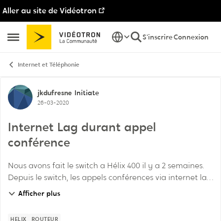
Aller au site de Vidéotron
Passer au contenu
S'inscrire
Connexion
Ouvrir Menu Latéral
Internet et Téléphonie
Discussion de forum
jkdufresne
Initiate
26-03-2020
Internet Lag durant appel
conférence
Nous avons fait le switch a Hélix 400 il y a 2 semaines.
Depuis le switch, les appels conférences via internet lag
énormément. La vitesse est bonne (autours de 250)
Afficher plus
mais ça semble pas constant. Donc ...
HELIX
ROUTEUR