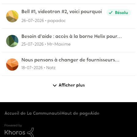
Bell #1, videotron #2, voici pourquoi
Résolu
26-07-2026
papadoc
Besoin d'aide : accès à la borne Helix pour
vérifier l'UPnP NAT Black Ops 2
25-07-2026
Mr-Maxime
Nous pensons à changer de fournisseurs…
18-07-2026
Natz
Afficher plus
Accueil de La Communauté
Haut de page
Aide