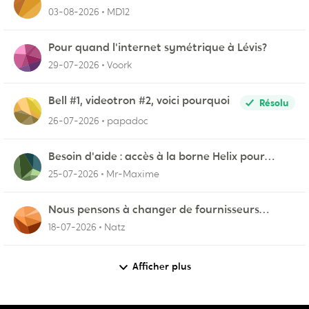
03-08-2026
MD12
Pour quand l'internet symétrique à Lévis?
29-07-2026
Voork
Bell #1, videotron #2, voici pourquoi
Résolu
26-07-2026
papadoc
Besoin d'aide : accès à la borne Helix pour
vérifier l'UPnP NAT Black Ops 2
25-07-2026
Mr-Maxime
Nous pensons à changer de fournisseurs…
18-07-2026
Natz
Afficher plus