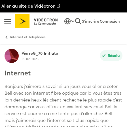
Aller au site de Vidéotron
Passer au contenu
S'inscrire
Connexion
Ouvrir Menu Latéral
Internet et Téléphonie
Discussion de forum
PierreG_70
Initiate
Résolu
13-02-2023
Internet
Bonjours j’aimerais savoir si un jours vous aller a coter
Bell avec son internet fibre optique car la vous êtes très
loin derrière heux lés client recheche le plus rapide c’est
dommage car vous offrez un exellent service et Bell le
service est pourrie ça me tente pas d’aller chez Bell
mais j’aimerais que l’internet soit plus rapide que