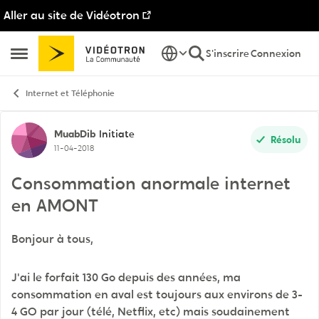
Aller au site de Vidéotron
Passer au contenu
S'inscrire
Connexion
Ouvrir Menu Latéral
Internet et Téléphonie
Discussion de forum
MuabDib
Initiate
Résolu
11-04-2018
Consommation anormale internet
en AMONT
Bonjour à tous,
J'ai le forfait 130 Go depuis des années, ma
consommation en aval est toujours aux environs de 3-
4 GO par jour (télé, Netflix, etc) mais soudainement