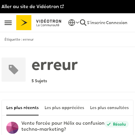
Aller au site de Vidéotron
Passer au contenu
S'inscrire
Connexion
Ouvrir Menu Latéral
Étiquette : erreur
erreur
5 Sujets
Les plus récents
Les plus appréciées
Les plus consultées
Vente forcée pour Hélix ou confusion
Résolu
techno-marketing?