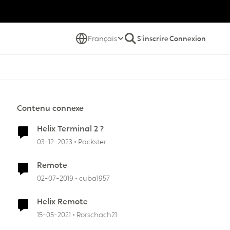
Français
S'inscrire
Connexion
Contenu connexe
Helix Terminal 2 ?
03-12-2023
Packster
Remote
02-07-2019
cuba1957
Helix Remote
15-05-2021
Rorschach21