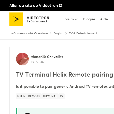
Aller au site de Vidéotron
Passer au contenu
Forum
Blogue
Aide
La Communauté Vidéotron
English
TV & Entertainment
Discussion de forum
thasan10
Chevalier
14-10-2021
TV Terminal Helix Remote pairing
Is it possible to pair generic Android TV remotes wi
HELIX
REMOTE
TERMINAL
TV