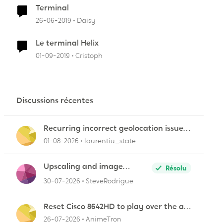
Terminal
26-06-2019
Daisy
Le terminal Helix
01-09-2019
Cristoph
Discussions récentes
r
Recurring incorrect geolocation issue
affecting multiple Videotron public IP
01-08-2026
laurentiu_state
ranges
Upscaling and image
Résolu
quality
30-07-2026
SteveRodrigue
Reset Cisco 8642HD to play over the air
(OTA) broadcasts from my antenna
26-07-2026
AnimeTron