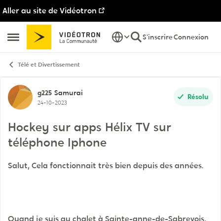
Aller au site de Vidéotron
Passer au contenu
S'inscrire
Connexion
Ouvrir Menu Latéral
Télé et Divertissement
Discussion de forum
g225
Samurai
Résolu
24-10-2023
Hockey sur apps Hélix TV sur
téléphone Iphone
Salut, Cela fonctionnait très bien depuis des années.
Quand je suis au chalet à Sainte-anne-de-Sabrevois,