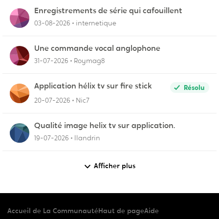
Enregistrements de série qui cafouillent
03-08-2026
internetique
Une commande vocal anglophone
31-07-2026
Roymag8
Application hélix tv sur fire stick
Résolu
20-07-2026
Nic7
Qualité image helix tv sur application.
19-07-2026
llandrin
Afficher plus
Accueil de La Communauté
Haut de page
Aide