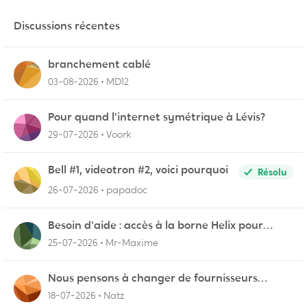
Discussions récentes
branchement cablé
03-08-2026
MD12
Pour quand l'internet symétrique à Lévis?
29-07-2026
Voork
Bell #1, videotron #2, voici pourquoi
Résolu
26-07-2026
papadoc
Besoin d'aide : accès à la borne Helix pour
vérifier l'UPnP NAT Black Ops 2
25-07-2026
Mr-Maxime
Nous pensons à changer de fournisseurs…
18-07-2026
Natz