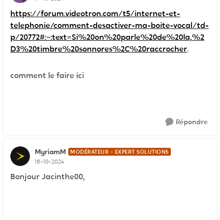
https://forum.videotron.com/t5/internet-et-
telephonie/comment-desactiver-ma-boite-vocal/td-
p/20772#:~:text=Si%20on%20parle%20de%20la,%2
D3%20timbre%20sonnores%2C%20raccrocher
.
comment le faire ici
Répondre
MyriamM
MODÉRATEUR - EXPERT SOLUTIONS
16-10-2024
Bonjour Jacinthe00,