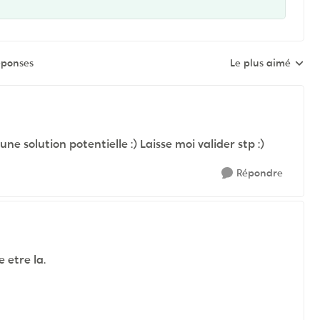
éponses
Le plus aimé
Réponses triées pa
e solution potentielle :) Laisse moi valider stp :)
Répondre
 etre la.