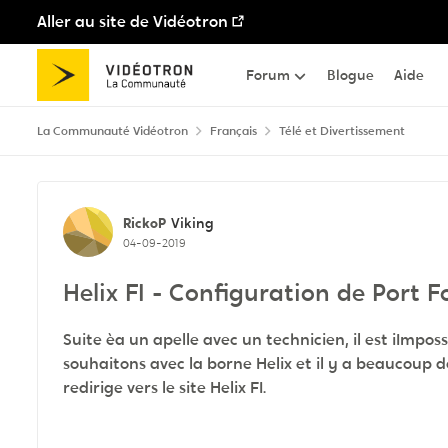
Aller au site de Vidéotron
Passer au contenu
Forum
Blogue
Aide
La Communauté Vidéotron
Français
Télé et Divertissement
Discussion de forum
RickoP
Viking
04-09-2019
Helix FI - Configuration de Port F
Suite èa un apelle avec un technicien, il est iImpo
souhaitons avec la borne Helix et il y a beaucoup d
redirige vers le site Helix FI.