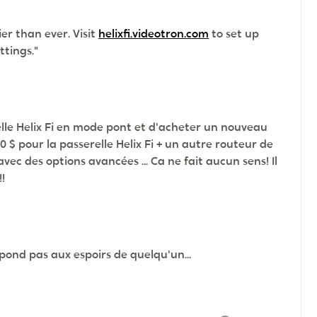
r than ever. Visit
helixfi.videotron.com
to set up
tings."
elle Helix Fi en mode pont et d'acheter un nouveau
0 $ pour la passerelle Helix Fi + un autre routeur de
ec des options avancées ... Ca ne fait aucun sens! Il
!
épond pas aux espoirs de quelqu'un...