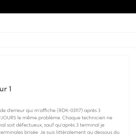
ur 1
ode d’erreur qui m’affiche (RDK-03117) après 3
OUJOURS le même problème. Chaque technicien ne
al soit défectueux, sauf qu’après 3 terminal je
erminales brisée. Je suis littéralement au dessous du