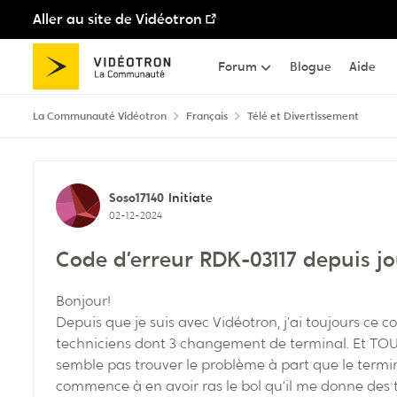
Aller au site de Vidéotron
Passer au contenu
Forum
Blogue
Aide
La Communauté Vidéotron
Français
Télé et Divertissement
Discussion de forum
Soso17140
Initiate
02-12-2024
Code d’erreur RDK-03117 depuis jo
Bonjour!
Depuis que je suis avec Vidéotron, j’ai toujours ce c
techniciens dont 3 changement de terminal. Et T
semble pas trouver le problème à part que le termin
commence à en avoir ras le bol qu’il me donne des t