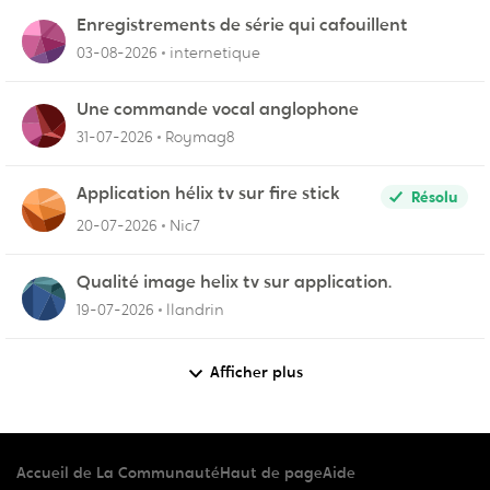
Enregistrements de série qui cafouillent
03-08-2026
internetique
Une commande vocal anglophone
31-07-2026
Roymag8
Application hélix tv sur fire stick
Résolu
20-07-2026
Nic7
Qualité image helix tv sur application.
19-07-2026
llandrin
Afficher plus
Accueil de La Communauté
Haut de page
Aide