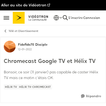
Aller au site de Vidéotron
Passer au contenu
S'inscrire
Connexion
Ouvrir Menu Latéral
Télé et Divertissement
Discussion de forum
Fidofido70
Disciple
12-01-2022
Chromecast Google TV et Hélix TV
Bonsoir, ce soir (11 janvier) pas capable de caster Hélix
TV mais ce matin c'étais OK.
HÉLIX TV
HÉLIX TV-CHROMECAST
Répondre