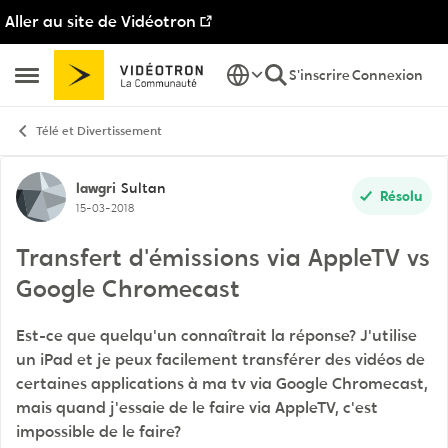
Aller au site de Vidéotron
Passer au contenu
S'inscrire
Connexion
Ouvrir Menu Latéral
Télé et Divertissement
Discussion de forum
lawgri
Sultan
Résolu
15-03-2018
Transfert d'émissions via AppleTV vs
Google Chromecast
Est-ce que quelqu'un connaîtrait la réponse? J'utilise
un iPad et je peux facilement transférer des vidéos de
certaines applications à ma tv via Google Chromecast,
mais quand j'essaie de le faire via AppleTV, c'est
impossible de le faire?