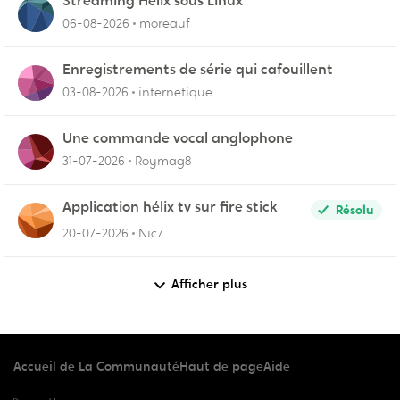
Streaming Helix sous Linux
06-08-2026
moreauf
Enregistrements de série qui cafouillent
03-08-2026
internetique
Une commande vocal anglophone
31-07-2026
Roymag8
Application hélix tv sur fire stick
Résolu
20-07-2026
Nic7
Afficher plus
Accueil de La Communauté
Haut de page
Aide