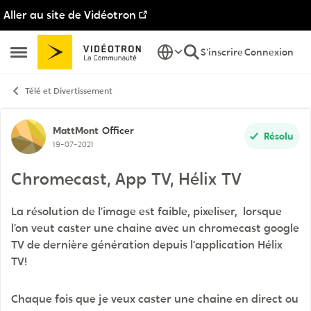
Aller au site de Vidéotron
Passer au contenu
S'inscrire
Connexion
Ouvrir Menu Latéral
Télé et Divertissement
Discussion de forum
MattMont
Officer
Résolu
19-07-2021
Chromecast, App TV, Hélix TV
La résolution de l’image est faible, pixeliser, lorsque
l’on veut caster une chaine avec un chromecast google
TV de dernière génération depuis l’application Hélix
TV!
Chaque fois que je veux caster une chaine en direct ou