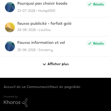
Pourquoi pas choisir koodo
Résolu
23-07-2026
Hulap0100
fausse publicité - forfait gelé
29-06-2026
Loullou
Fausse information et vol
Résolu
25-06-2026
Sincerny
Afficher plus
Accueil de La Communauté
Haut de page
Aide