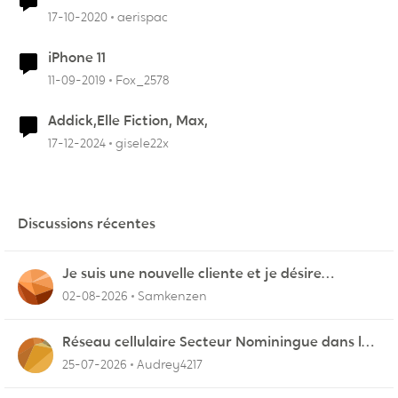
17-10-2020
aerispac
iPhone 11
11-09-2019
Fox_2578
Addick,Elle Fiction, Max,
17-12-2024
gisele22x
Discussions récentes
Je suis une nouvelle cliente et je désire
connecter mon appareil sur videotron
02-08-2026
Samkenzen
Réseau cellulaire Secteur Nominingue dans les
Hautes-Laurentides instable
25-07-2026
Audrey4217