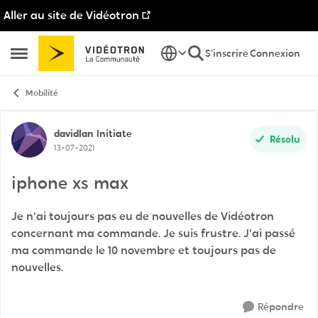
Aller au site de Vidéotron
Passer au contenu
S'inscrire
Connexion
Ouvrir Menu Latéral
Mobilité
Discussion de forum
davidlan
Initiate
Résolu
13-07-2021
iphone xs max
Je n'ai toujours pas eu de nouvelles de Vidéotron
concernant ma commande. Je suis frustre. J'ai passé
ma commande le 10 novembre et toujours pas de
nouvelles.
Répondre