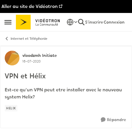
Aller au site de Vidéotron
Passer au contenu
S'inscrire
Connexion
Ouvrir Menu Latéral
Internet et Téléphonie
Discussion de forum
vloodzmh
Initiate
16-07-2020
VPN et Hélix
Est-ce qu'un VPN peut etre installer avec le nouveau
system Helix?
HELIX
Répondre