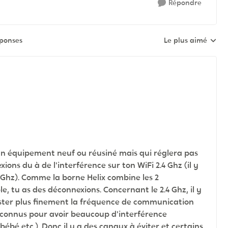
Répondre
éponses
Le plus aimé
Réponses triées pa
as un équipement neuf ou réusiné mais qui réglera pas
ns du à de l'interférence sur ton WiFi 2.4 Ghz (il y
 5 Ghz). Comme la borne Helix combine les 2
le, tu as des déconnexions. Concernant le 2.4 Ghz, il y
juster plus finement la fréquence de communication
 connus pour avoir beaucoup d'interférence
ébé etc.). Donc il y a des canaux à éviter et certains