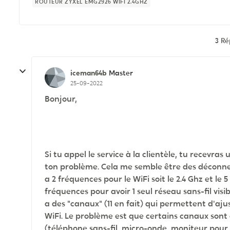
ROUTEUR ZYXEL EMG2926 WIFI 2.4GHZ
3 R
iceman64b
Master
25-09-2022
Bonjour,
Si tu appel le service à la clientèle, tu recevr
ton problème. Cela me semble être des déconnexio
a 2 fréquences pour le WiFi soit le 2.4 Ghz et le
fréquences pour avoir 1 seul réseau sans-fil visib
a des "canaux" (11 en fait) qui permettent d'a
WiFi. Le problème est que certains canaux sont
(téléphone sans-fil, micro-onde, moniteur pour b