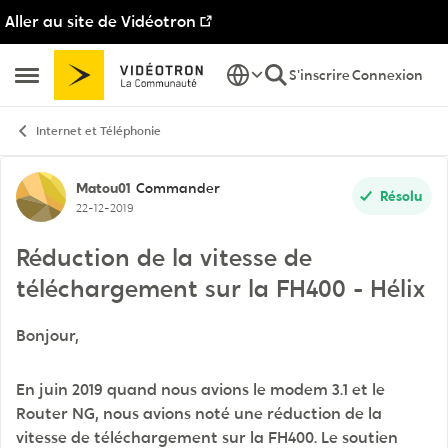
Aller au site de Vidéotron
Passer au contenu
S'inscrire
Connexion
Ouvrir Menu Latéral
Internet et Téléphonie
Discussion de forum
Matou01
Commander
Résolu
22-12-2019
Réduction de la vitesse de
téléchargement sur la FH400 - Hélix
Bonjour,
En juin 2019 quand nous avions le modem 3.1 et le
Router NG, nous avions noté une réduction de la
vitesse de téléchargement sur la FH400. Le soutien