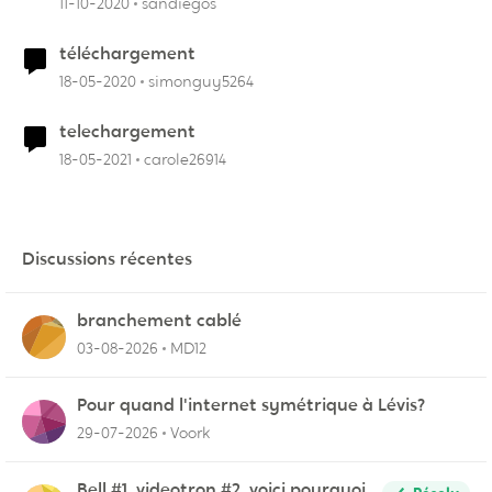
11-10-2020
sandiegos
téléchargement
18-05-2020
simonguy5264
telechargement
18-05-2021
carole26914
Discussions récentes
branchement cablé
03-08-2026
MD12
Pour quand l'internet symétrique à Lévis?
29-07-2026
Voork
Bell #1, videotron #2, voici pourquoi