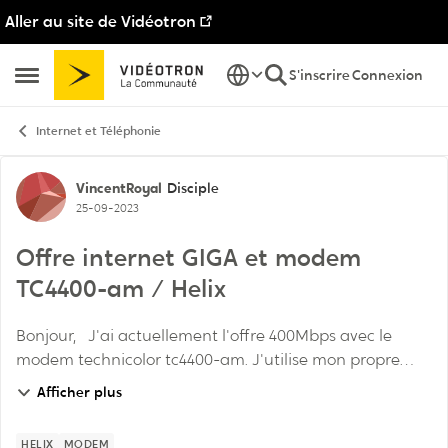
Aller au site de Vidéotron
Passer au contenu
S'inscrire
Connexion
Ouvrir Menu Latéral
Internet et Téléphonie
Discussion de forum
VincentRoyal
Disciple
25-09-2023
Offre internet GIGA et modem
TC4400-am / Helix
Bonjour, J'ai actuellement l'offre 400Mbps avec le
modem technicolor tc4400-am. J'utilise mon propre
routeur Asus et donc le technicolor tc4400-am me
Afficher plus
convient très bien. j'ai appelé Videotro...
HELIX
MODEM