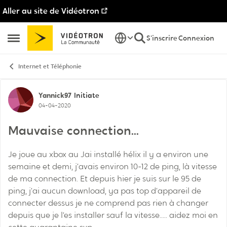
Aller au site de Vidéotron
Passer au contenu
S'inscrire
Connexion
Ouvrir Menu Latéral
Internet et Téléphonie
Discussion de forum
Yannick97
Initiate
04-04-2020
Mauvaise connection...
Je joue au xbox au Jai installé hélix il y a environ une
semaine et demi, j’avais environ 10-12 de ping, là vitesse
de ma connection. Et depuis hier je suis sur le 95 de
ping, j’ai aucun download, ya pas top d’appareil de
connecter dessus je ne comprend pas rien à changer
depuis que je l’es installer sauf la vitesse..... aidez moi en