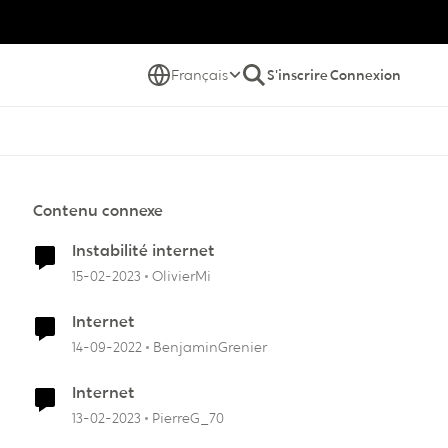
Français
S'inscrire
Connexion
Contenu connexe
Instabilité internet
15-02-2023
OlivierMi
Internet
14-09-2022
BenjaminGrenier
Internet
13-02-2023
PierreG_70