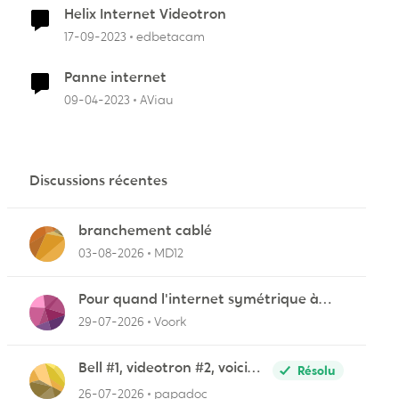
Helix Internet Videotron
17-09-2023
edbetacam
Panne internet
09-04-2023
AViau
Discussions récentes
branchement cablé
03-08-2026
MD12
Pour quand l'internet symétrique à
Lévis?
29-07-2026
Voork
Bell #1, videotron #2, voici
Résolu
pourquoi
26-07-2026
papadoc