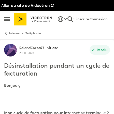
Aller au site de Vidéotron
Passer au contenu
S'inscrire
Connexion
Ouvrir Menu Latéral
Internet et Téléphonie
Discussion de forum
RolandCocoa77
Initiate
Résolu
29-11-2023
Désinstallation pendant un cycle de
facturation
Bonjour,
Mon cycle de facturation pour internet se termine le 2