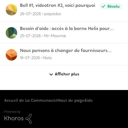
Bell #1, videotron #2, voici pourquoi
Résolu
26-07-2026
papadoc
Besoin d'aide : accès à la borne Helix pour
vérifier l'UPnP NAT Black Ops 2
25-07-2026
Mr-Maxime
Nous pensons à changer de fournisseurs…
18-07-2026
Natz
Afficher plus
Accueil de La Communauté
Haut de page
Aide