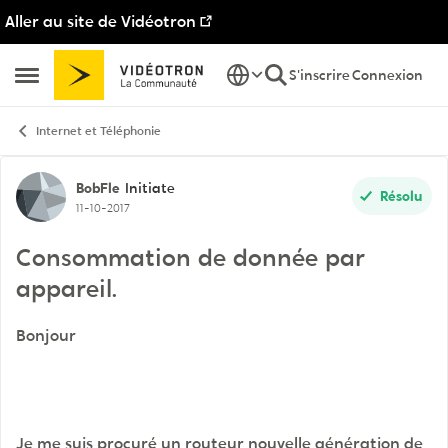
Aller au site de Vidéotron
Passer au contenu
S'inscrire
Connexion
Ouvrir Menu Latéral
Internet et Téléphonie
Discussion de forum
BobFle
Initiate
Résolu
11-10-2017
Consommation de donnée par
appareil.
Bonjour
Je me suis procuré un routeur nouvelle génération de