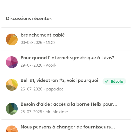
Discussions récentes
branchement cablé
03-08-2026
MD12
Pour quand l'internet symétrique à Lévis?
29-07-2026
Voork
Bell #1, videotron #2, voici pourquoi
Résolu
26-07-2026
papadoc
Besoin d'aide : accès à la borne Helix pour
vérifier l'UPnP NAT Black Ops 2
25-07-2026
Mr-Maxime
Nous pensons à changer de fournisseurs…