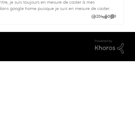
ontre, je suis toujours en mesure de caster à mes
204
0
1
Vues
like
Commentai