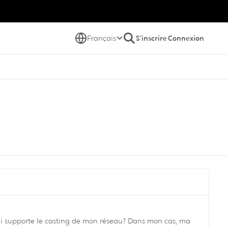
Français
S'inscrire
Connexion
 le casting de mon réseau? Dans mon cas, ma