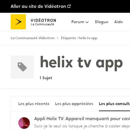
Aller au site de Vidéotron
Passer au contenu
Forum
Blogue
Aide
La Communauté Vidéotron
Étiquette : helix tv app
helix tv app
1 Sujet
Les plus récents
Les plus appréciées
Les plus consul
Appli Helix TV: Appareil manquant pour cas
Suis-je le seul où lorsque je cherche à caster depuis l