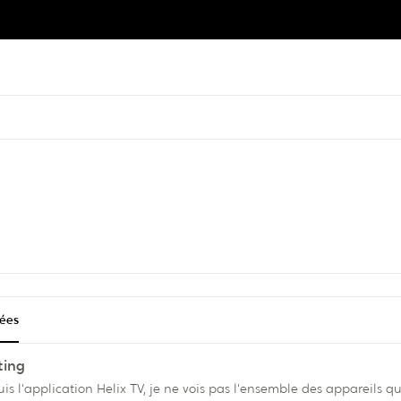
tées
ting
'application Helix TV, je ne vois pas l'ensemble des appareils qui supporte