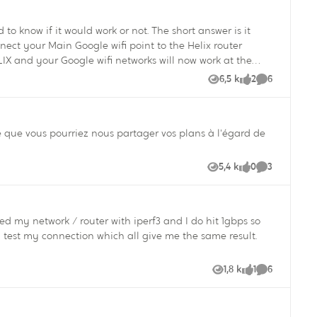
 know if it would work or not. The short answer is it
6,5 k
2
6
Vues
likes
Commentair
substantially slower than if I left it in normal mode. So
fi. 6. YOU CAN connect your TV
Helix devices to the Google Network. I have one TV connected to the Google wifi network and one to Helix wifi - and both work perfectly. Hope this helps others.
5,4 k
0
3
Vues
like
Commentair
1,8 k
1
6
Vues
like
Commentair