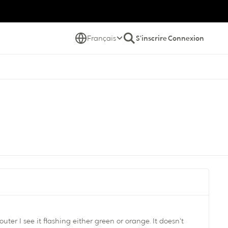
Français
S'inscrire
Connexion
er I see it flashing either green or orange. It doesn't