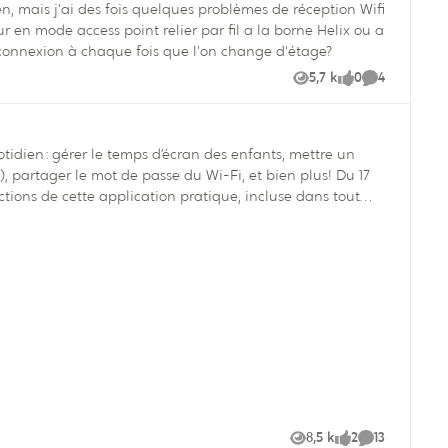
er de connexion à chaque fois que l'on change d'étage?
5,7 k
0
4
Vues
like
Commentair
uotidien : gérer le temps d’écran des enfants, mettre un
partager le mot de passe du Wi-Fi, et bien plus! Du 17
onctions de cette application pratique, incluse dans tout
8,5 k
2
13
Vues
likes
Commentaire