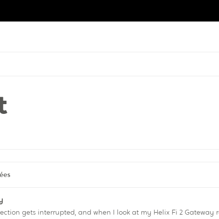
t
tées
y
tion gets interrupted, and when I look at my Helix Fi 2 Gateway rout