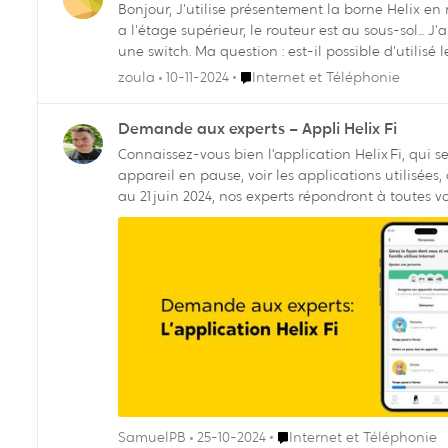
Bonjour, J'utilise présentement la borne Helix en mode bridge avec mon routeur Asus (AC66U). Ca fonctionne très bien, mais j'ai des fois quelques problèmes de réception Wifi
a l'étage supérieur, le routeur est au sous-sol... J'aimerais utilisé la borne Helix en mode routeur et utiliser mon routeur en mode access point relier par fil a la borne Helix ou a
une switch. Ma question : est-il possibl
Endroit Internet et Téléphonie
zoula
10-11-2024
Internet et Téléphonie
Demande aux experts – Appli Helix Fi
Connaissez-vous bien l’application Helix Fi, qui se
appareil en pause, voir les applications utilisées, 
au 21 juin 2024, nos experts répondront à toutes vo
abonnement à Helix Internet. Temps d’écran, sécurité, domotique : demande
conversation!
Endroit Internet et Téléph
SamuelPB
25-10-2024
Internet et Téléphonie