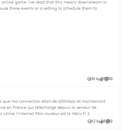
n online game. I've read that this means downstream or
ause these events or a setting to schedule them to
19 k
1
10
Vues
like
Commentaire
sonne en France qui télécharge depuis le serveur de
ilise l'internet. Mon routeur est le Hélix Fi 2.
1,1 k
0
2
Vues
like
Commentair