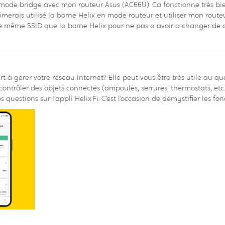
e d'utilisé le même SSID que la borne Helix pour ne pas a avoir a chang
rt à gérer votre réseau Internet? Elle peut vous être très utile au q
contrôler des objets connectés (ampoules, serrures, thermostats, etc.), 
s questions sur l’appli Helix Fi. C’est l’occasion de démystifier les f
z-nous ce que vous voulez savoir! Vous pouvez poser vos questions dès maintenant dans cette
onie