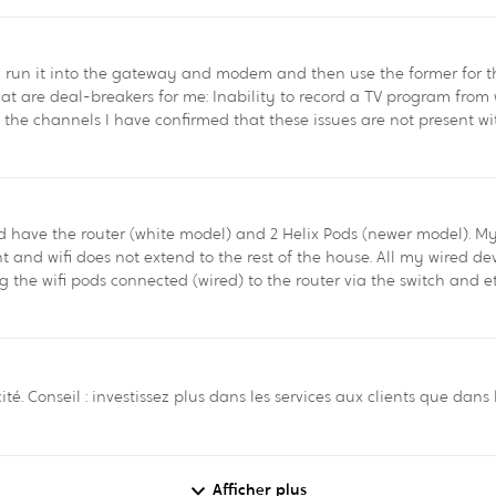
 run it into the gateway and modem and then use the former for the in
a TV program from when you started to watch it vs when you
come across after using Helix for some time that they had wis
t of the house. All my wired devices are connected via the switch and ethernet jacks, but
ng the wifi pods connected (wired) to the router via the switch and e
ony
ss access points instead
onnect to the wifi network automatically, without switching names et
is. (By the way, for me to put enough helix pods to reach the
ité. Conseil : investissez plus dans les services aux clients que dans
 of them so that's not ideal)
ment
Afficher plus