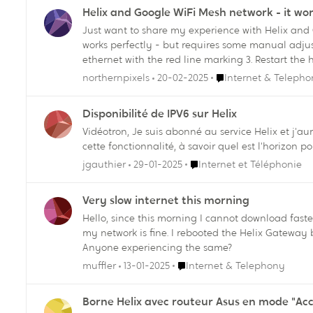
Helix and Google WiFi Mesh network - it wo
Just want to share my experience with Helix and 
works perfectly - but requires some manual adjustments. 1. Set-up your helix wifi modem router using the app 2. Connect your Main Google wifi p
ethernet with the red line marking 3. Restart the helix modem and then restart the Google wifi main point 4. Both HELIX and your Google wifi networks will now work at the
same time which means you do not need to migrate all of your devices to a new network 5. B
Endroit Internet & Te
northernpixels
20-02-2025
Internet & Teleph
signal and simply use as a cable modem). I tried 
after experimenting I now leave the HELIX with BRIDGE MODE
Disponibilité de IPV6 sur Helix
Vidéotron, Je suis abonné au service Helix et j'aurais grand besoin de pouvoir sortir sur Internet (WAN) en IPV6. Est-ce que vous pourriez nous partager vos plans à l'égard de
Endroit Internet et Télépho
jgauthier
29-01-2025
Internet et Téléphonie
Very slow internet this morning
Hello, since this morning I cannot download faster than ~250 to ~300 mbps rath
my network is fine. I rebooted the Helix Gateway but to no avail. I use fast.com, speedtest.net and the videotron ookla test my conn
Anyone experiencing the same?
Endroit Internet & Telephony
muffler
13-01-2025
Internet & Telephony
Borne Helix avec routeur Asus en mode "Acc