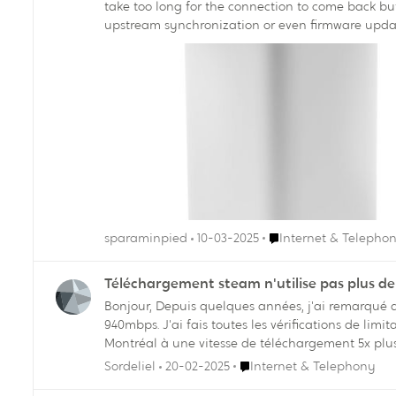
take too long for the connection to come back bu
upstream synchronization or even firmware update.
happen at specific times ex. between 4-7AM? Any
Endroit Internet & Te
sparaminpied
10-03-2025
Internet & Telepho
Téléchargement steam n'utilise pas plus d
Bonjour, Depuis quelques années, j'ai remarqué que tout téléchargement steam n'utilisait pas plus de 140mbps, alors que ma connection était de 400mbps et maintenant
940mbps. J'ai fais toutes les vérifications de lim
Montréal à une vitesse de téléchargement 5x plus vi
Endroit Internet & Telepho
Sordeliel
20-02-2025
Internet & Telephony