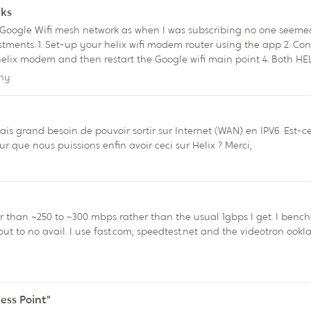
rks
Google Wifi mesh network as when I was subscribing no one seemed to
oint to the Helix router
ridge Mode to ONLY have your google wifi network (and close the Helix wifi
lephony
ony
this and for some reason internet speeds on the google network were 
 DISABLED – so you will have a choice of either Helix or Google Network for Wi
cette fonctionnalité, à savoir quel est l'horizon pour que nous puissions enfin avoir ceci sur Helix ? Merci,
nie
er than the usual 1gbps I get. I benched my network / router with iperf3 and I do hit 1gbps so
ection which all give me the same result.
ess Point"