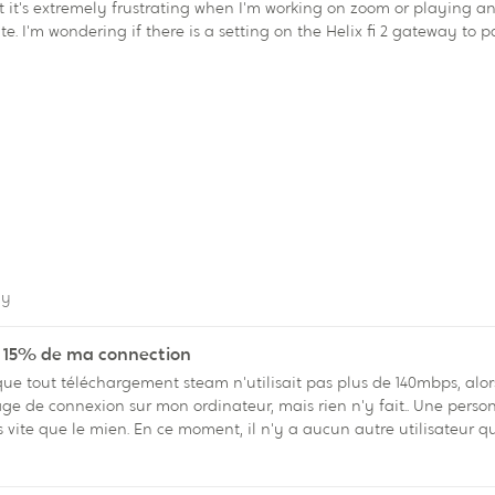
t it's extremely frustrating when I'm working on zoom or playing a
 I'm wondering if there is a setting on the Helix fi 2 gateway to p
 answer would be greatly appreciated, thanks!
lephony
ny
e 15% de ma connection
itage de connexion sur mon ordinateur, mais rien n'y fait.. Une per
te que le mien. En ce moment, il n'y a aucun autre utilisateur qui ut
ny