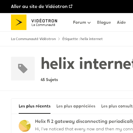
Aller au site de Vidéotron
Passer au contenu
Forum
Blogue
Aide
La Communauté Vidéotron
Étiquette : helix internet
helix interne
45 Sujets
Les plus récents
Les plus appréciées
Les plus consul
Helix fi 2 gateway disconnecting periodicall
Hi, I've noticed that every now and then my connec