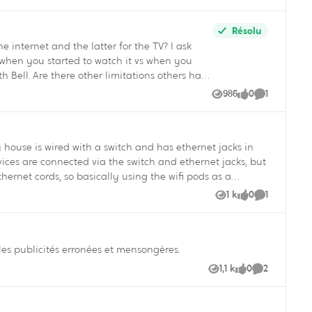
Résolu
ternet and the latter for the TV? I ask
hed they knew about before? It is also disappointing that there are not more apps (E.g. Plex)
986
0
1
Vues
like
Commentai
thernet cords, so basically using the wifi pods as a
1 k
0
1
Vues
like
Commentai
c. Do wireless access points require a different name and
 les publicités erronées et mensongères.
1,1 k
0
2
Vues
like
Commentair