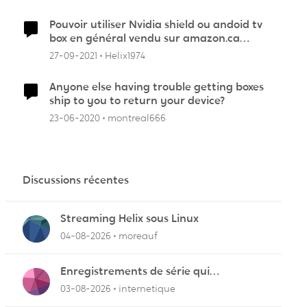
Pouvoir utiliser Nvidia shield ou andoid tv
box en général vendu sur amazon.ca
avec app helix!
27-09-2021
Helix1974
Anyone else having trouble getting boxes
ship to you to return your device?
23-06-2020
montreal666
Discussions récentes
Streaming Helix sous Linux
04-08-2026
moreauf
Enregistrements de série qui
cafouillent
03-08-2026
internetique