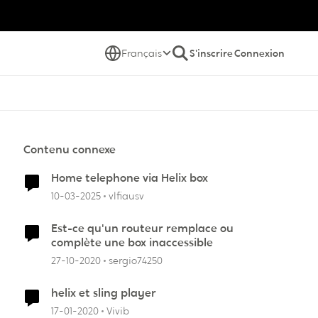
Français
S'inscrire
Connexion
Contenu connexe
Home telephone via Helix box
10-03-2025
vlfiausv
Est-ce qu'un routeur remplace ou
complète une box inaccessible
27-10-2020
sergio74250
helix et sling player
17-01-2020
Vivib