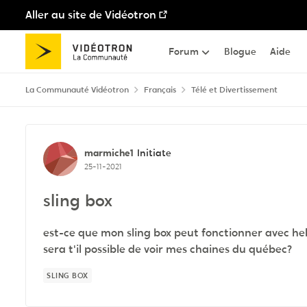
Aller au site de Vidéotron
Passer au contenu
Forum
Blogue
Aide
La Communauté Vidéotron
Français
Télé et Divertissement
Discussion de forum
marmiche1
Initiate
25-11-2021
sling box
est-ce que mon sling box peut fonctionner avec helix
sera t'il possible de voir mes chaines du québec?
SLING BOX