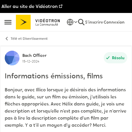
Aller au site de Vidéotron
Passer au contenu
S'inscrire
Connexion
Ouvrir Menu Latéral
Télé et Divertissement
Discussion de forum
Bach
Officer
Résolu
15-12-2024
Informations émissions, films
Bonjour, avec Illico lorsque je désirais des informations
dans le guide, sur un film ou émission, j’utilisais les
flèches appropriées. Avec Hélix dans guide, je vois une
description et lorsqu’elle n’est pas complëte, je n’arrive
pas à lire la description complète d’un film par
exemple. Y a t’il un moyen d’y accéder? Merci.