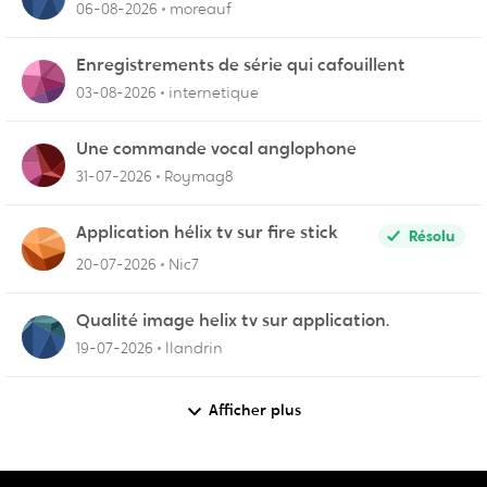
06-08-2026
moreauf
Enregistrements de série qui cafouillent
03-08-2026
internetique
Une commande vocal anglophone
31-07-2026
Roymag8
Application hélix tv sur fire stick
Résolu
20-07-2026
Nic7
Qualité image helix tv sur application.
19-07-2026
llandrin
Afficher plus