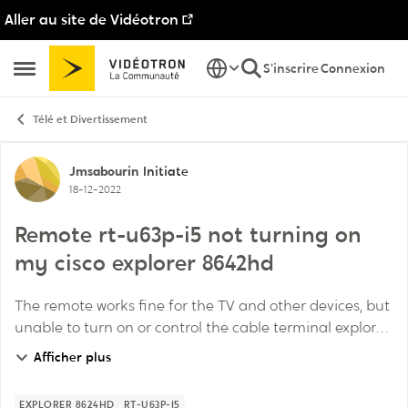
Aller au site de Vidéotron
Passer au contenu
S'inscrire
Connexion
Ouvrir Menu Latéral
Télé et Divertissement
Discussion de forum
Jmsabourin
Initiate
18-12-2022
Remote rt-u63p-i5 not turning on
my cisco explorer 8642hd
The remote works fine for the TV and other devices, but
unable to turn on or control the cable terminal explorer
8624hd. The remote works fine on the 9887hd terminal.
Afficher plus
Just suddenly stopped working,...
EXPLORER 8624HD
RT-U63P-I5