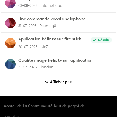
03-08-2026
internetique
Une commande vocal anglophone
31-07-2026
Roymag8
Application hélix tv sur fire stick
Résolu
20-07-2026
Nic7
Qualité image helix tv sur application.
19-07-2026
llandrin
Afficher plus
Accueil de La Communauté
Haut de page
Aide