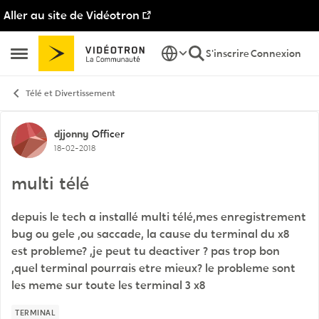
Aller au site de Vidéotron
Passer au contenu
S'inscrire
Connexion
Ouvrir Menu Latéral
Télé et Divertissement
Discussion de forum
djjonny
Officer
18-02-2018
multi télé
depuis le tech a installé multi télé,mes enregistrement
bug ou gele ,ou saccade, la cause du terminal du x8
est probleme? ,je peut tu deactiver ? pas trop bon
,quel terminal pourrais etre mieux? le probleme sont
les meme sur toute les terminal 3 x8
TERMINAL