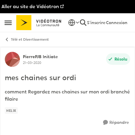
Aller au site de Vidéotron
Passer au contenu
S'inscrire
Connexion
Ouvrir Menu Latéral
Télé et Divertissement
Discussion de forum
PierrePJB
Initiate
Résolu
21-03-2020
mes chaines sur ordi
comment Regardez mes chaines sur mon ordi branché
filaire
HELIX
Répondre