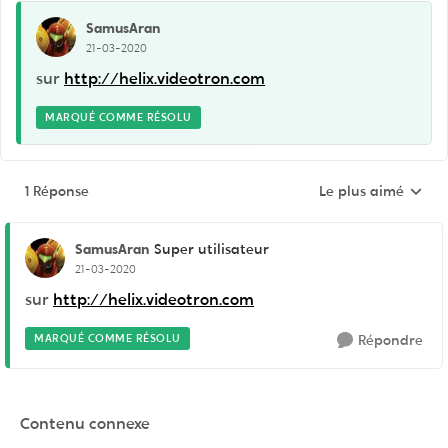
SamusAran
21-03-2020
sur
http://helix.videotron.com
MARQUÉ COMME RÉSOLU
1 Réponse
Le plus aimé
Réponses triées pa
SamusAran
Super utilisateur
21-03-2020
sur
http://helix.videotron.com
MARQUÉ COMME RÉSOLU
Répondre
Contenu connexe