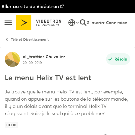
Aller au site de Vidéotron
Passer au contenu
S'inscrire
Connexion
Ouvrir Menu Latéral
Télé et Divertissement
Discussion de forum
al_trottier
Chevalier
Résolu
29-09-2019
Le menu Helix TV est lent
Je trouve que le menu Helix TV est lent, par exemple,
quand on appuie sur les boutons de la télécommande,
il y a un délais avant que le terminal Helix TV
réagissent. Suis-je le seul qui à ce problème?
HELIX