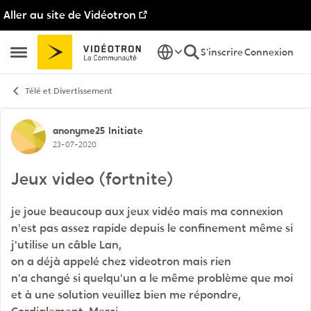
Aller au site de Vidéotron
Passer au contenu
S'inscrire
Connexion
Ouvrir Menu Latéral
Télé et Divertissement
Discussion de forum
anonyme25
Initiate
23-07-2020
Jeux video (fortnite)
je joue beaucoup
aux
jeux
vidéo
mais ma connexion
n'est pas assez rapide depuis le confinement
même
si
j'utilise un
câble
Lan
,
on
a
déjà
appelé
chez
videotron
mais rien
n'a
changé
si quelqu'un a le même
problème
que moi
et
à
une solution veuillez bien me
répondre
,