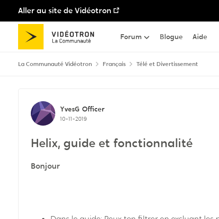
Aller au site de Vidéotron
Passer au contenu
Forum
Blogue
Aide
La Communauté Vidéotron
Français
Télé et Divertissement
Discussion de forum
YvesG
Officer
10-11-2019
Helix, guide et fonctionnalité
Bonjour
Dans le guide: Peux ton filtrer en excluant le