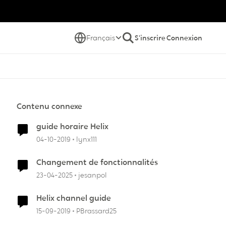
Français
S'inscrire
Connexion
Contenu connexe
guide horaire Helix
04-10-2019
lynx111
Changement de fonctionnalités
23-04-2025
jesanpol
Helix channel guide
15-09-2019
PBrassard25