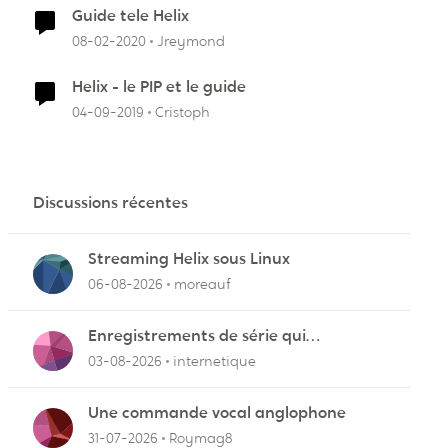
Guide tele Helix
08-02-2020
Jreymond
Helix - le PIP et le guide
04-09-2019
Cristoph
Discussions récentes
Streaming Helix sous Linux
06-08-2026
moreauf
Enregistrements de série qui
cafouillent
03-08-2026
internetique
r
Une commande vocal anglophone
31-07-2026
Roymag8