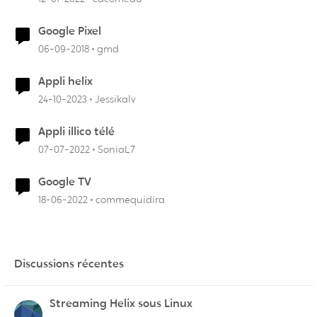
Google Pixel
06-09-2018
gmd
Appli helix
24-10-2023
Jessikalv
Appli illico télé
07-07-2022
SoniaL7
Google TV
18-06-2022
commequidira
Discussions récentes
Streaming Helix sous Linux