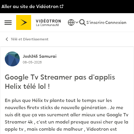
Aller au site de Vidéotron
Passer au contenu
S'inscrire
Connexion
Ouvrir Menu Latéral
Télé et Divertissement
Discussion de forum
Josh345
Samurai
08-05-2026
Google Tv Streamer pas d'applis
Helix télé lol !
En plus que Hélix tv plante tout le temps sur les
nouvelles firetv sticks de nouvelle génération . Je me
suis dit que ça vas surement aller mieux une Google Tv
Streamer 4k , c'est un model presque aussi cher que la
apple tv , mais comble de malheur , Videotron est