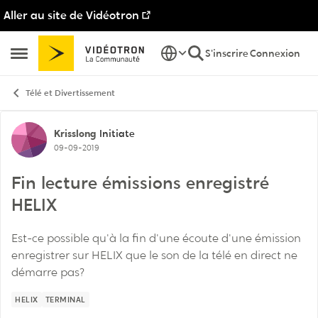
Aller au site de Vidéotron
Passer au contenu
S'inscrire
Connexion
Ouvrir Menu Latéral
Télé et Divertissement
Discussion de forum
Krisslong
Initiate
09-09-2019
Fin lecture émissions enregistré
HELIX
Est-ce possible qu'à la fin d'une écoute d'une émission
enregistrer sur HELIX que le son de la télé en direct ne
démarre pas?
HELIX
TERMINAL