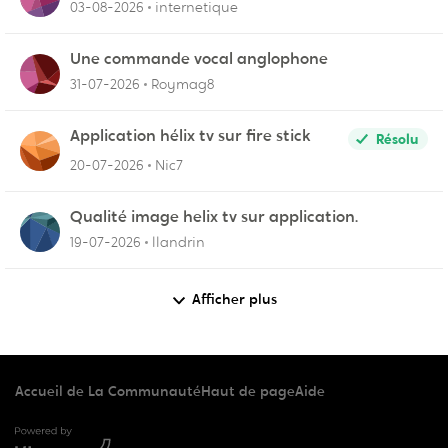
03-08-2026
internetique
Une commande vocal anglophone
31-07-2026
Roymag8
Application hélix tv sur fire stick
Résolu
20-07-2026
Nic7
Qualité image helix tv sur application.
19-07-2026
llandrin
Afficher plus
Accueil de La Communauté
Haut de page
Aide