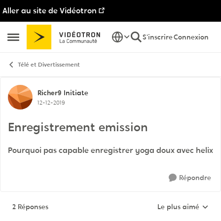
Aller au site de Vidéotron
Passer au contenu
S'inscrire
Connexion
Ouvrir Menu Latéral
Télé et Divertissement
Discussion de forum
Richer9
Initiate
12-12-2019
Enregistrement emission
Pourquoi pas capable enregistrer yoga doux avec helix
Répondre
2 Réponses
Le plus aimé
Réponses triées pa