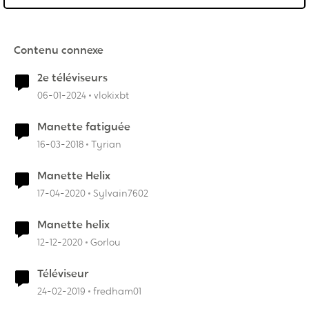
Contenu connexe
2e téléviseurs
06-01-2024
vlokixbt
Manette fatiguée
16-03-2018
Tyrian
Manette Helix
17-04-2020
Sylvain7602
Manette helix
12-12-2020
Gorlou
Téléviseur
24-02-2019
fredham01