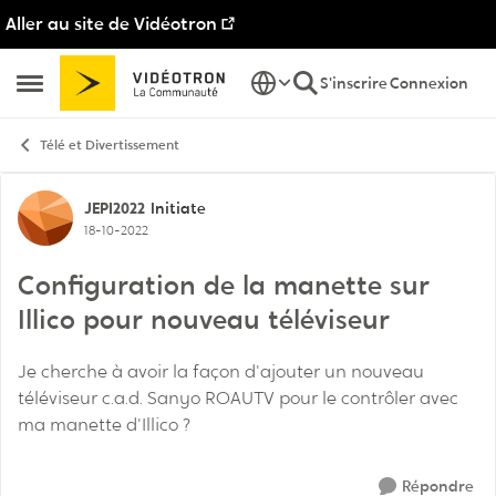
Aller au site de Vidéotron
Passer au contenu
S'inscrire
Connexion
Ouvrir Menu Latéral
Télé et Divertissement
Discussion de forum
JEPI2022
Initiate
18-10-2022
Configuration de la manette sur
Illico pour nouveau téléviseur
Je cherche à avoir la façon d'ajouter un nouveau
téléviseur c.a.d. Sanyo ROAUTV pour le contrôler avec
ma manette d'Illico ?
Répondre