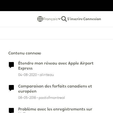
Français
S'inscrire
Connexion
Contenu connexe
Étendre mon réseau avec Apple Airport
Express
04-08-2020
alinteau
Comparaison des forfaits canadiens et
européen
08-05-2018
pastisfmontreal
Problème avec les enregistrements sur