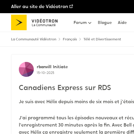
Aller au site de Vidéotron
Passer au contenu
Forum
Blogue
Aide
La Communauté Vidéotron
Français
Télé et Divertissement
Discussion de forum
rbanvill
Initiate
15-10-2025
Canadiens Express sur RDS
Je suis avec Hélix depuis moins de six mois et j'étai
J'ai programmé tous les épisodes nouveaux et réc
l'enregistrement 30 minutes après la fin. Avec Bell
avec Hélix ça enregistre seulement la première dif