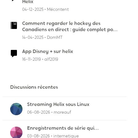
Helix
04-12-2025
Mécontent
Comment regarder le hockey des
Canadiens en direct : guide complet pour
suivre la LNH
14-04-2025
DomMT
App Disney + sur helix
16-11-2019
alf2019
Discussions récentes
r
Streaming Helix sous Linux
06-08-2026
moreauf
Enregistrements de série qui
cafouillent
03-08-2026
internetique