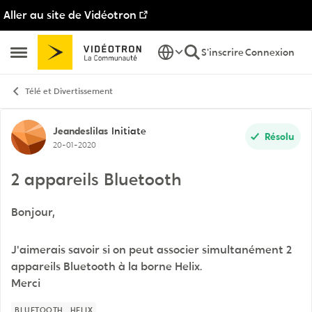
Aller au site de Vidéotron
Passer au contenu
S'inscrire
Connexion
Ouvrir Menu Latéral
Télé et Divertissement
Discussion de forum
Jeandeslilas
Initiate
Résolu
20-01-2020
2 appareils Bluetooth
Bonjour,
J'aimerais savoir si on peut associer simultanément 2
appareils Bluetooth à la borne Helix.
Merci
BLUETOOTH
HELIX